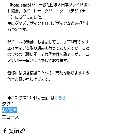
（kota_stm6)が「一般社団法人日本フライドポテ
ト協会」のパートナークリエイター（デザイナ
ー）に就任しました。
主にグッズデザインやロゴデザインなどを担当す
る予定です。
弊チームの活動におきましても、UEFN等のクリ
エイティブな取り組みを行っておりますが、こた
の今後の活躍に関しては代表は勿論ですがチーム
メンバー一同が期待をしております。
皆様には引き続きこたへのご高配を賜りますよう
何卒お願い申し上げます。
◆こたの"X"（旧Twitter）は
こちら
タグ：
お知らせ
ニュース