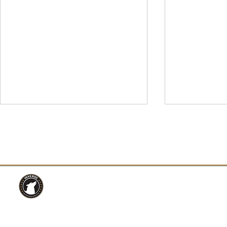
INVERSE選手部所属「はち
はちぃ選手が『
ぃ」、『FNCS Trial
Ranked Cu