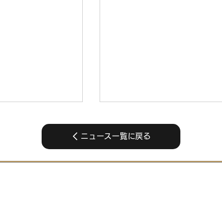
ニュース一覧に戻る
Elite+
『Platinum & Diamond
p Solo Session
Ranked Cup Duos Sessi