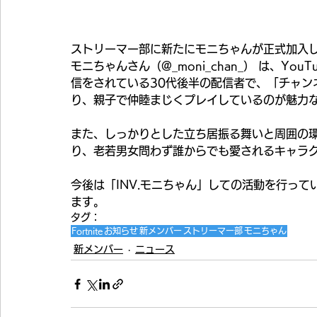
ストリーマー部に新たにモニちゃんが正式加入
モニちゃんさん（@_moni_chan_） は、Y
信をされている30代後半の配信者で、「チャン
り、親子で仲睦まじくプレイしているのが魅力
また、しっかりとした立ち居振る舞いと周囲の
り、老若男女問わず誰からでも愛されるキャラ
今後は「INV.モニちゃん」しての活動を行って
ます。
タグ：
Fortnite
お知らせ
新メンバー
ストリーマー部
モニちゃん
新メンバー
ニュース