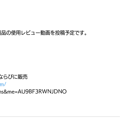
製品の使用レビュー動画を投稿予定です。
ならびに販売
om/
items&me=AU9BF3RWNJDNO