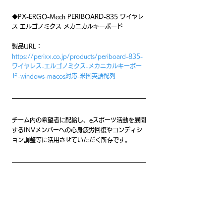
◆PX-ERGO-Mech PERIBOARD-835 ワイヤレ
ス エルゴノミクス メカニカルキーボード
製品URL：
https://perixx.co.jp/products/periboard-835-
ワイヤレス-エルゴノミクス-メカニカルキーボー
ド-windows-macos対応-米国英語配列
チーム内の希望者に配給し、eスポーツ活動を展開
するINVメンバーへの心身疲労回復やコンディシ
ョン調整等に活用させていただく所存です。