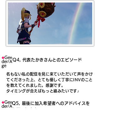
◆
Gen
Q4, 代表たかきさんとのエピソード
der/A
ge
名もない私の配信を見に来ていただいて声をかけ
てくださった上、とても優しく丁寧にINVのこと
を教えてくれました。感謝です。
タイミングが合えばもっと絡みたいです♪
◆
Gen
Q5, 最後に加入希望者へのアドバイスを
der/A
お願いします。
ge
メンバーの方たちが優しいので何も心配はいらな
いと思います。
のびのび楽しませてもらってます。