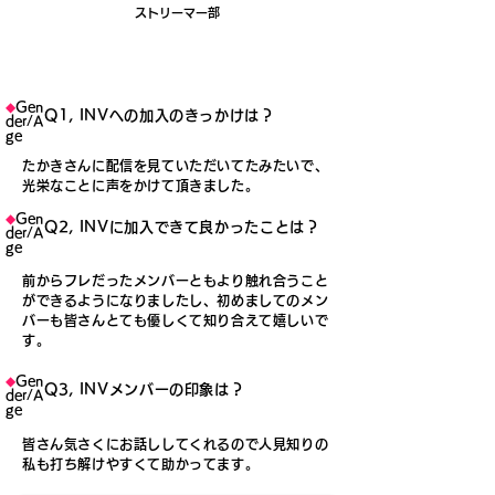
ストリーマー部
◆
Gen
Q1, INVへの加入のきっかけは？
der/A
ge
たかきさんに配信を見ていただいてたみたいで、
光栄なことに声をかけて頂きました。
◆
Gen
Q2, INVに加入できて良かったことは？
der/A
ge
前からフレだったメンバーともより触れ合うこと
ができるようになりましたし、初めましてのメン
バーも皆さんとても優しくて知り合えて嬉しいで
す。
◆
Gen
Q3, INVメンバーの印象は？
der/A
ge
皆さん気さくにお話ししてくれるので人見知りの
私も打ち解けやすくて助かってます。