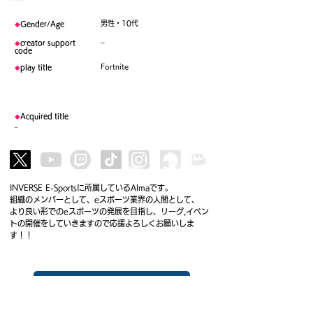
男性・10代
◆
Gender/Age
–
◆
creator support
code
Fortnite
◆
play title
◆
Acquired title
–
INVERSE E-Sportsに所属しているAlmaです。
組織のメンバーとして、eスポーツ業界の人間として、
より良い形でのeスポーツの発展を目指し、リーグ,イベン
トの開催をしていきますので応援よろしくお願いしま
す！！
To member list