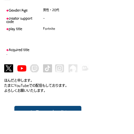
男性・20代
◆
Gender/Age
–
◆
creator support
code
Fortnite
◆
play title
◆
Acquired title
–
ほんだと申します。
たまにYouTubeでの配信もしております。
よろしくお願いいたします。
To member list