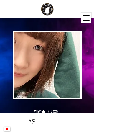
副代表（人事）
ぅゆ
UYU