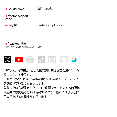
女性・20代
◆
Gender/Age
–
◆
creator support
code
Fortnite、Splatoon
◆
play title
◆
Acquired title
2021.7.12
HYPE CUP Session 1【#927】
INVの人事･採用担当として副代表に就任させて頂く事にな
りました、ぅゆです。
これからも沢山の方と素敵な出会いを求めて、ゲームライ
フを続けていこうと思います！
入隊したい方が居ましたら、HP応募フォームにて各箇所記
入と共に意気込みをTwitterのDMにて、個別に頂けると採
用率が上がる可能性が拡がります！
To member list