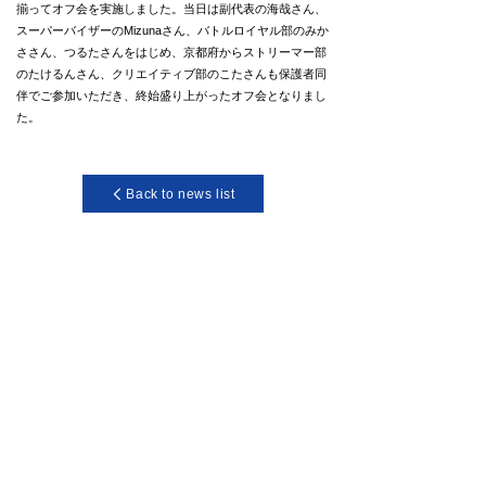
揃ってオフ会を実施しました。当日は副代表の海哉さん、
スーパーバイザーのMizunaさん、バトルロイヤル部のみか
ささん、つるたさんをはじめ、京都府からストリーマー部
のたけるんさん、クリエイティブ部のこたさんも保護者同
伴でご参加いただき、終始盛り上がったオフ会となりまし
た。
Back to news list
SOCIAL ACCOUNT
copyright © INVERSE All Rights Reserved.