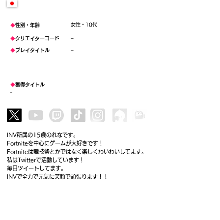
女性・10代
◆
性別・年齢
–
◆
クリエイターコード
–
◆
プレイタイトル
◆
獲得タイトル
–
INV所属の15歳のれなです。
Fortniteを中心にゲームが大好きです！
Fortniteは競技勢とかではなく楽しくわいわいしてます。
私はTwitterで活動しています！
毎日ツイートしてます。
INVで全力で元気に笑顔で頑張ります！！
メンバー一覧へ