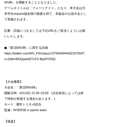
INV杯」を開催することとなりました。
ゲームタイトルは「フォートナイト」となり、本大会は日
本学生esports協会様の後援を得て、本協会の公認大会とし
て実施されます。
応募・詳細につきましては下記URLをご覧頂くようにお願
いいたします。
◼︎「第1回INV杯」に関する詳細
https://twitter.com/INV_FN/status/1379404044402327554?
s=20&t=lDhQpwtoETxF5-BpoFH3SQ
【大会概要】
大会名 : 「第1回INV杯｣
開催日時 : 4月10日 21:30~23:00 （試合状況によっては終
了時刻が前後する場合があります。)
モード : 通常トリオ×3試合
監修 : INVERSE e-sports team
【後援】