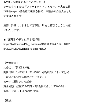
INV杯」を開催することとなりました。
ゲームタイトルは「フォートナイト」となり、本大会は日
本学生esports協会様の後援を得て、本協会の公認大会とし
て実施されます。
応募・詳細につきましては下記URLをご覧頂くようにお願
いいたします。
◼︎「第2回INV杯」に関する詳細
https://twitter.com/INV_FN/status/1389882644016418818?
s=20&t=lDhQpwtoETxF5-BpoFH3SQ
【大会概要】
大会名 : 「第2回INV杯｣
開催日時 : 5月15日 21:30~23:00 （試合状況によっては終
了時刻が前後する場合があります。)
モード : 通常ソロ×3試合
賞金総額：総額15,000円（3試合目のみ、1,500×10名）
監修 : INVERSE e-sports team
【後援】