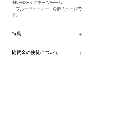
INVERSE eスポーツチーム
格
「ブルーパートナー」の購入ページで
す。
特典
INVERSE eスポーツチームの活動に
協賛金の使徒について
ご支援いただけるパートナー様を募集
しております。
ご協力いただいた方々には、下記の特
頂戴した協賛金につきましては、以下
典があります。
のものに活用させていただきます。
【ご協賛種別・特典内容】
【事業費】／事業費
・御社名（団体名・個人名も含む）
【管理費】／郵送費、印刷費、消耗
および 商品名をINVERSE eスポー
品、広告宣伝費、出演費、外注制作費
ツチームのホームページにて紹介させ
【積立金】／積立金
ていただきます。
SOCIAL ACCOUNT
・御社名（団体名・活動名も含む）
および 商品名をINVERSE eスポーツ
チーム主宰のイベントや大会等で参加