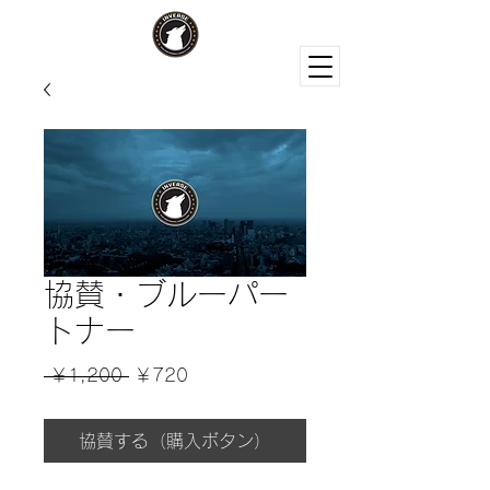
協賛・ブルーパー
トナー
通
セ
 ￥1,200 
￥720
常
ー
協賛する（購入ボタン）
価
ル
格
価