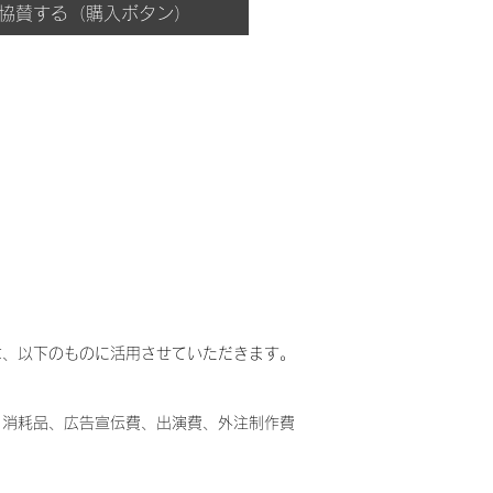
協賛する（購入ボタン）
格
価
格
は、以下のものに活用させていただきます。
、消耗品、広告宣伝費、出演費、外注制作費