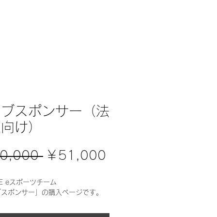
RECRUIT
SPONSOR
STORE
CONTA
ラブスポンサー（法
様向け）
通
セ
0,000 
￥51,000
常
ー
SE eスポーツチーム
ブスポンサー」の購入ページです。
価
ル