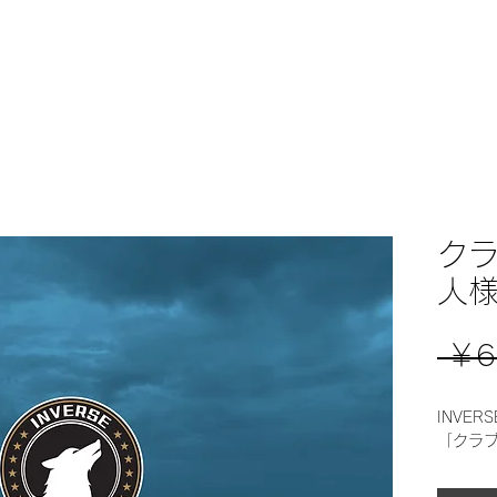
NEWS
TEAMS
ク
人
 ￥6
INVER
「クラ