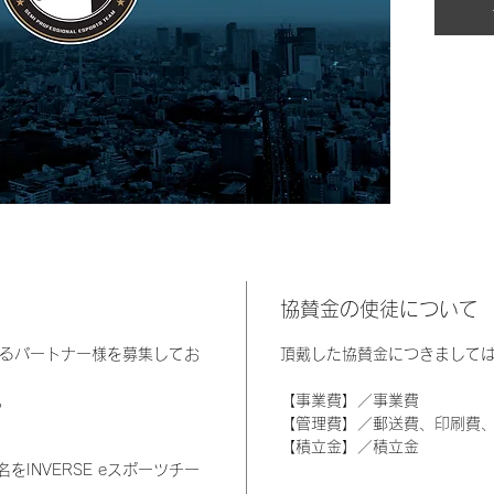
協賛金の使徒について
だけるパートナー様を募集してお
頂戴した協賛金につきまして
。
【事業費】／事業費
【管理費】／郵送費、印刷費
【積立金】／積立金
INVERSE eスポーツチー